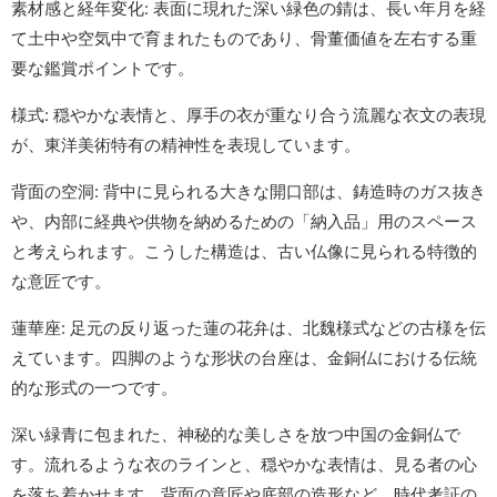
素材感と経年変化:
表面に現れた深い緑色の錆は、長い年月を経
て土中や空気中で育まれたものであり、骨董価値を左右する重
要な鑑賞ポイントです。
様式:
穏やかな表情と、厚手の衣が重なり合う流麗な衣文の表現
が、東洋美術特有の精神性を表現しています。
背面の空洞:
背中に見られる大きな開口部は、鋳造時のガス抜き
や、内部に経典や供物を納めるための「納入品」用のスペース
と考えられます。こうした構造は、古い仏像に見られる特徴的
な意匠です。
蓮華座:
足元の反り返った蓮の花弁は、北魏様式などの古様を伝
えています。四脚のような形状の台座は、金銅仏における伝統
的な形式の一つです。
深い緑青に包まれた、神秘的な美しさを放つ中国の金銅仏で
す。流れるような衣のラインと、穏やかな表情は、見る者の心
を落ち着かせます。背面の意匠や底部の造形など、時代考証の