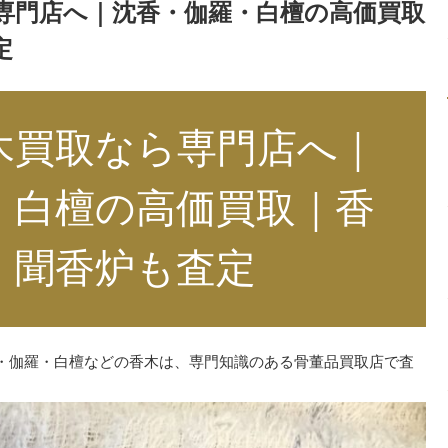
専門店へ｜沈香・伽羅・白檀の高価買取
定
木買取なら専門店へ｜
・白檀の高価買取｜香
・聞香炉も査定
・伽羅・白檀などの香木は、専門知識のある骨董品買取店で査
。