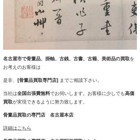
名古屋市で骨董品、掛軸、古銭、
古書、古籍、美術品の買取
を
お考えのお客様は
是非、
[骨董品買取専門店]
までご相談下さい。
当社は
全国出張費無料
でお伺いします。お客様に少しでも
高価
買取
が実現できるように努力致します。
骨董品買取の専門店 名古屋本店
詳細はこちら