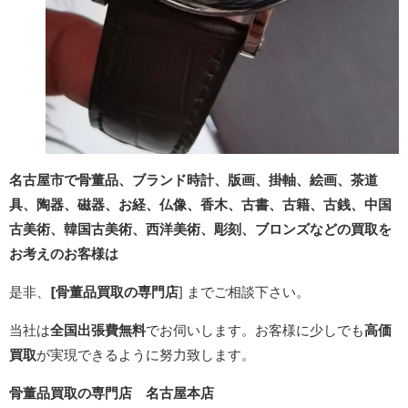
名古屋市で骨董品、ブランド時計、版画、
掛軸、絵画、
茶道
具、陶器、磁器、お経、仏像、香木、
古書、古籍、
古銭、中国
古美術、韓国古美術、西洋美術、彫刻、ブロンズ
などの買取
を
お考えのお客様は
是非、
[骨董品買取の専門店
]
までご相談下さい。
当社は
全国出張費無料
でお伺いします。お客様に少しでも
高価
買取
が実現できるように努力致します。
骨董品買取の専門店 名古屋本店