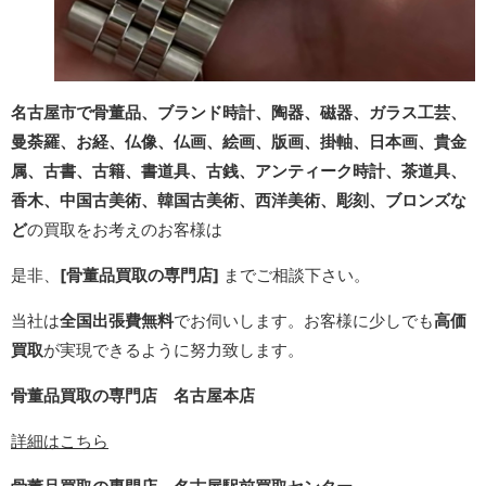
名古屋市で骨董品、ブランド時計、陶器、磁器、ガラス工芸、
曼荼羅、お経、仏像、仏画、
絵画、
版画、
掛軸、日本画、
貴金
属、
古書、古籍、
書道具、古銭、アンティーク時計、茶道具、
香木、中国古美術、韓国古美術、西洋美術、彫刻、ブロンズ
な
ど
の買取
をお考えのお客様は
是非、
[骨董品買取の専門店]
までご相談下さい。
当社は
全国出張費無料
でお伺いします。お客様に少しでも
高価
買取
が実現できるように努力致します。
骨董品買取の専門店 名古屋本店
詳細はこちら