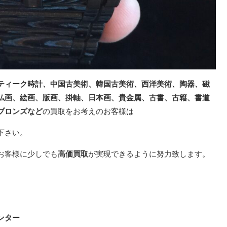
ティーク時計、中国古美術、韓国古美術、西洋美術、陶器、磁
仏画、
絵画、
版画、
掛軸、日本画、
貴金属、
古書、古籍、
書道
ブロンズ
など
の買取
をお考えのお客様は
下さい。
お客様に少しでも
高価買取
が実現できるように努力致します。
ンター